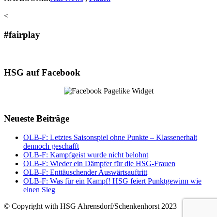
<
#fairplay
HSG auf Facebook
Neueste Beiträge
OLB-F: Letztes Saisonspiel ohne Punkte – Klassenerhalt
dennoch geschafft
OLB-F: Kampfgeist wurde nicht belohnt
OLB-F: Wieder ein Dämpfer für die HSG-Frauen
OLB-F: Enttäuschender Auswärtsauftritt
OLB-F: Was für ein Kampf! HSG feiert Punktgewinn wie
einen Sieg
© Copyright with HSG Ahrensdorf/Schenkenhorst 2023