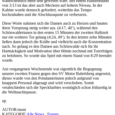
wahrscheinlich mehr drin gewesen wäre. Bei einem Halbzeitstand
von 3:13 ist das aber auch Meckern auf hohem Niveau. In der
Kabine wurde dennoch gefordert, weiterhin das Tempo
hochzuhalten und die Abschlussquote zu verbessern.
Diese Worte nahmen sich die Damen auch zu Herzen und bauten
ihren Vorsprung stetig weiter aus. (4:17, 40‘), während den
Schönwalderinnen in den ersten 15 Minuten der zweiten Halbzeit
nur ein weiteres Tor gelang (4:24, 49‘). In den letzten zehn Minuten
ließen dann jedoch die Kräfte und vielleicht auch die Konzentration
nach. So gelang es den Damen aus Schönwalde sich für ihr
Hartnäckigkeit und Motivation über 60min nochmal mit Torerfolgen
zu belohnen. So wurde das Spiel mit einem Stand von 8:29 beendet
wurde.
Am vergangenen Wochenende war eigentlich die Begegnung
unserer zweiten Frauen gegen den SV Motor Babelsberg angesetzt,
dieses wurde von den Potsdamerinnen jedoch aufgrund von
knappem Personal abgesagt und wird verschoben. Somit
verabschieden sich die Speckbarbies womöglich schon frühzeitig in
die Weihnachtspause.
up
AUTOR:moni
KATEGORIE:
Alle News
,
Frauen