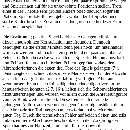
musste das Trainerteam in der Planung ein paar Experimente wagen
und Spielerinnen auf für sie ungewohnte Positionen stellen. Trotz
eines in der Theorie sehr großen Kaders blieb dadurch sogar ein
Platz im Spielprotokoll unvergeben, wobei der 13-Spielerinnen
starke Kader in seiner Zusammenstellung noch nie in dieser Form
zusammengespielt hatte.
Die Erwärmung gab den Speckbarbies die Gelegenheit, sich mit
dieser ungewohnten Konstellation anzufreunden. Dennoch
benötigten sie die ersten Minuten des Spiels noch, um miteinander
warm zu werden und machten entsprechend ein paar zu einfache
Fehler. Glücklicherweise war auch das Spiel der Heimmannschaft
von Fehlwürfen und technischen Fehlern geprägt, sodass den
Ahrensdorferinnen die ersten drei Tore des Spiels gelangen (7‘).
Dann zeigte sich schnell, dass unsere Mädels sowohl in der Abwehr
als auch im Angriff über mehr Erfahrung verfügten. Aber auch
wenn unsere Frauen sich frühzeitig einen eindeutigen Vorsprung
herausarbeiten konnten (2:7, 16‘), ließen sich die Schönwalderinnen
nicht unterkriegen und wurden vor allem durch die Anfeuerungsrufe
von der Bank weiter motiviert. Diese freute sich über jede
gelungene Aktion, auch wenn der eigene Torerfolg ausblieb, denn
das Ahrensdorfer Torhütergespann erwischte mal wieder einen
guten Tag. Durch die technischen Fehler auf beiden Seiten und teils
unkonzentrierte Abschlüsse beschränkte sich der Vorsprung der
Speckbarbies zur Halbzeit „nur“ auf 10 Tore, obwohl