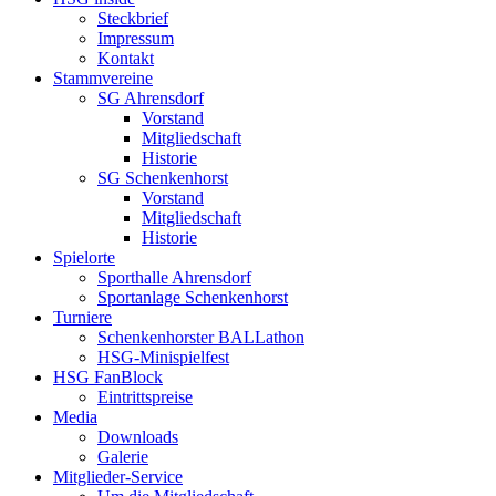
Steckbrief
Impressum
Kontakt
Stammvereine
SG Ahrensdorf
Vorstand
Mitgliedschaft
Historie
SG Schenkenhorst
Vorstand
Mitgliedschaft
Historie
Spielorte
Sporthalle Ahrensdorf
Sportanlage Schenkenhorst
Turniere
Schenkenhorster BALLathon
HSG-Minispielfest
HSG FanBlock
Eintrittspreise
Media
Downloads
Galerie
Mitglieder-Service