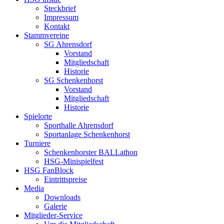
Steckbrief
Impressum
Kontakt
Stammvereine
SG Ahrensdorf
Vorstand
Mitgliedschaft
Historie
SG Schenkenhorst
Vorstand
Mitgliedschaft
Historie
Spielorte
Sporthalle Ahrensdorf
Sportanlage Schenkenhorst
Turniere
Schenkenhorster BALLathon
HSG-Minispielfest
HSG FanBlock
Eintrittspreise
Media
Downloads
Galerie
Mitglieder-Service