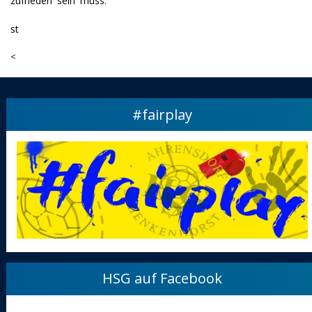
zufrieden sein muss.
st
<
#fairplay
HSG auf Facebook