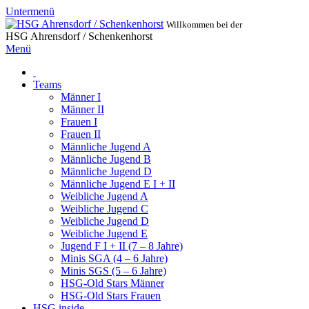
Untermenü
Willkommen bei der
HSG Ahrensdorf / Schenkenhorst
Menü
Teams
Männer I
Männer II
Frauen I
Frauen II
Männliche Jugend A
Männliche Jugend B
Männliche Jugend D
Männliche Jugend E I + II
Weibliche Jugend A
Weibliche Jugend C
Weibliche Jugend D
Weibliche Jugend E
Jugend F I + II (7 – 8 Jahre)
Minis SGA (4 – 6 Jahre)
Minis SGS (5 – 6 Jahre)
HSG-Old Stars Männer
HSG-Old Stars Frauen
HSG inside