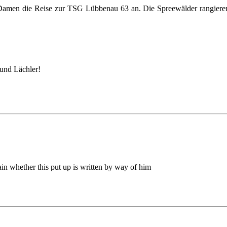
en die Reise zur TSG Lübbenau 63 an. Die Spreewälder rangieren de
eund Lächler!
ain whether this put up is written by way of him