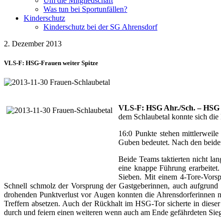
Um die Mitgliedschaft
Was tun bei Sportunfällen?
Kinderschutz
Kinderschutz bei der SG Ahrensdorf
2. Dezember 2013
VLS-F: HSG-Frauen weiter Spitze
VLS-F: HSG Ahr./Sch. – HSG S
dem Schlaubetal konnte sich di
16:0 Punkte stehen mittlerweil
Guben bedeutet. Nach den beiden
Beide Teams taktierten nicht lan
eine knappe Führung erarbeitet.
Sieben. Mit einem 4-Tore-Vorsp
Schnell schmolz der Vorsprung der Gastgeberinnen, auch aufgrund
drohenden Punktverlust vor Augen konnten die Ahrensdorferinnen
Treffern absetzen. Auch der Rückhalt im HSG-Tor sicherte in dies
durch und feiern einen weiteren wenn auch am Ende gefährdeten Sie