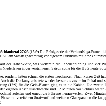
chlaubetal 27:23 (13:9)
Die Erfolgsserie der Verbandsliga-Frauen hä
e HSG am Samstagnachmittag vor eigenem Publikum mit 27:23 durchsetz
e auf der Haben-Seite, was weiterhin die Tabellenführung und vier 
 Niederlagen in der vergangenen Saison sollte für die HSG heute tro
ge, sondern hatten schnell die ersten Torchancen. Nach kurzer Zeit hat
 Auch die Deckung arbeitete wieder besser als zuvor im Pokal und si
rung (13:9) für die Gelb-Blauen ging es in die Kabine. Die zweite 
 der eigenen Abschlussschwäche und 12 Minuten vor Schluss waren 
 nochmal zulegen und erneut die Führung herauswerfen. Zwei Minute
er Phase mit vereiteltem Strafwurf und weiteren Glanzparaden die kn
g.