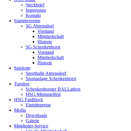
Steckbrief
Impressum
Kontakt
Stammvereine
SG Ahrensdorf
Vorstand
Mitgliedschaft
Historie
SG Schenkenhorst
Vorstand
Mitgliedschaft
Historie
Spielorte
Sporthalle Ahrensdorf
Sportanlage Schenkenhorst
Turniere
Schenkenhorster BALLathon
HSG-Minispielfest
HSG FanBlock
Eintrittspreise
Media
Downloads
Galerie
Mitglieder-Service