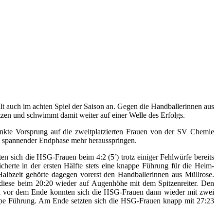
lt auch im achten Spiel der Saison an. Gegen die Handballerinnen aus
en und schwimmt damit weiter auf einer Welle des Erfolgs.
Punkte Vorsprung auf die zweitplatzierten Frauen von der SV Chemie
tz spannender Endphase mehr herausspringen.
ten sich die HSG-Frauen beim 4:2 (5′) trotz einiger Fehlwürfe bereits
cherte in der ersten Hälfte stets eine knappe Führung für die Heim-
Halbzeit gehörte dagegen vorerst den Handballerinnen aus Müllrose.
diese beim 20:20 wieder auf Augenhöhe mit dem Spitzenreiter. Den
n vor dem Ende konnten sich die HSG-Frauen dann wieder mit zwei
appe Führung. Am Ende setzten sich die HSG-Frauen knapp mit 27:23