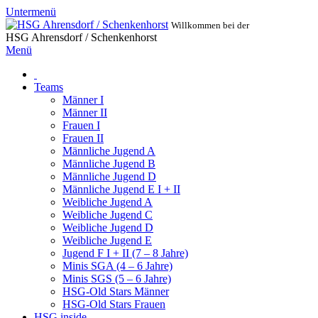
Untermenü
Willkommen bei der
HSG Ahrensdorf / Schenkenhorst
Menü
Teams
Männer I
Männer II
Frauen I
Frauen II
Männliche Jugend A
Männliche Jugend B
Männliche Jugend D
Männliche Jugend E I + II
Weibliche Jugend A
Weibliche Jugend C
Weibliche Jugend D
Weibliche Jugend E
Jugend F I + II (7 – 8 Jahre)
Minis SGA (4 – 6 Jahre)
Minis SGS (5 – 6 Jahre)
HSG-Old Stars Männer
HSG-Old Stars Frauen
HSG inside