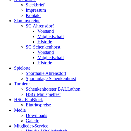
Steckbrief
Impressum
Kontakt
Stammvereine
SG Ahrensdorf
Vorstand
Mitgliedschaft
Historie
SG Schenkenhorst
Vorstand
Mitgliedschaft
Historie
Spielorte
Sporthalle Ahrensdorf
Sportanlage Schenkenhorst
Turniere
Schenkenhorster BALLathon
HSG-Minispielfest
HSG FanBlock
Eintrittspreise
Media
Downloads
Galerie
Mitglieder-Service